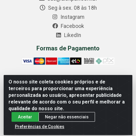
Seg à sex. 08 às 18h
Instagram
Facebook
LikedIn
Formas de Pagamento
O nosso site coleta cookies próprios e de
Comercial Diskpan Ltda - Av. Fernando Antonio, 1911 -
terceiros para proporcionar uma experiência
Sotelandia, Cariacica/ES - CEP 29140-669 - CNPJ
personalizada ao usuário, apresentar publicidade
02.691.482/0001-07
relevante de acordo com o seu perfil e melhorar a
qualidade do nosso site.
Aceitar
Negar não essenciais
Preferências de Cookies