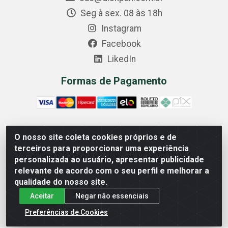
Seg à sex. 08 às 18h
Instagram
Facebook
LikedIn
Formas de Pagamento
O nosso site coleta cookies próprios e de
Comercial Diskpan Ltda - Av. Fernando Antonio, 1911 -
terceiros para proporcionar uma experiência
Sotelandia, Cariacica/ES - CEP 29140-669 - CNPJ
personalizada ao usuário, apresentar publicidade
02.691.482/0001-07
relevante de acordo com o seu perfil e melhorar a
qualidade do nosso site.
Aceitar
Negar não essenciais
Preferências de Cookies