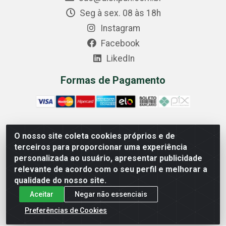
Seg à sex. 08 às 18h
Instagram
Facebook
LikedIn
Formas de Pagamento
O nosso site coleta cookies próprios e de
Comercial Diskpan Ltda - Av. Fernando Antonio, 1911 -
terceiros para proporcionar uma experiência
Sotelandia, Cariacica/ES - CEP 29140-669 - CNPJ
personalizada ao usuário, apresentar publicidade
02.691.482/0001-07
relevante de acordo com o seu perfil e melhorar a
qualidade do nosso site.
Aceitar
Negar não essenciais
Preferências de Cookies