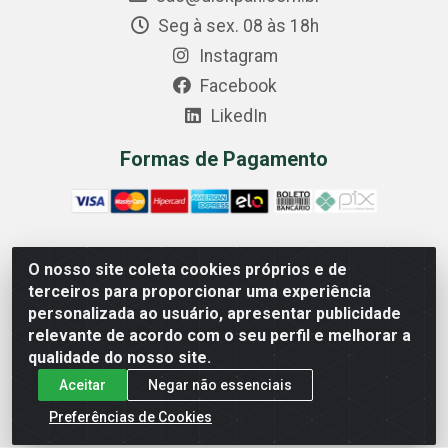
Seg à sex. 08 às 18h
Instagram
Facebook
LikedIn
Formas de Pagamento
O nosso site coleta cookies próprios e de
Comercial Diskpan Ltda - Av. Fernando Antonio, 1911 -
terceiros para proporcionar uma experiência
Sotelandia, Cariacica/ES - CEP 29140-669 - CNPJ
personalizada ao usuário, apresentar publicidade
02.691.482/0001-07
relevante de acordo com o seu perfil e melhorar a
qualidade do nosso site.
Aceitar
Negar não essenciais
Preferências de Cookies