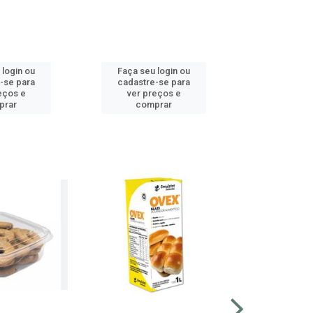
 login ou
Faça seu login ou
Faça seu 
-se para
cadastre-se para
cadastre
eços e
ver preços e
ver pr
prar
comprar
comp