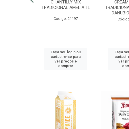
RECRISP 7MM
CHANTILLY MIX
CREAM
COTE 2,25KG
TRADICIONAL AMELIA 1L
TRADICIONA
DANUBIO
o: 42425
Código: 21197
Código
u login ou
Faça seu login ou
Faça seu
e-se para
cadastre-se para
cadastr
reços e
ver preços e
ver p
mprar
comprar
com