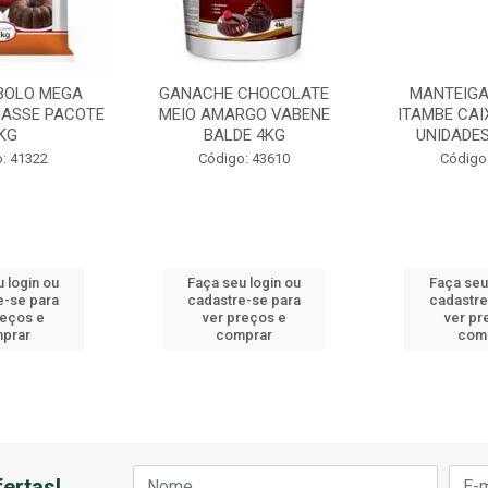
BOLO MEGA
GANACHE CHOCOLATE
MANTEIGA
ASSE PACOTE
MEIO AMARGO VABENE
ITAMBE CAI
KG
BALDE 4KG
UNIDADES
: 41322
Código: 43610
Código
 login ou
Faça seu login ou
Faça seu
e-se para
cadastre-se para
cadastre
reços e
ver preços e
ver pr
prar
comprar
com
ertas!