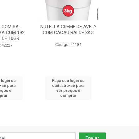
 COM SAL
NUTELLA CREME DE AVEL?
CHANTILLY F
XA COM 192
COM CACAU BALDE 3KG
ICE CREME 
 DE 10GR
90
Código: 41184
: 42227
Código:
 login ou
Faça seu login ou
Faça seu 
-se para
cadastre-se para
cadastre
eços e
ver preços e
ver pr
prar
comprar
comp