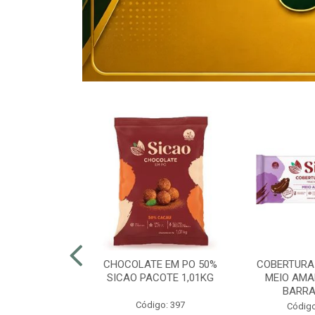
80% ELOGIATA
CHOCOLATE EM PO 50%
COBERTURA
E 15KG
SICAO PACOTE 1,01KG
MEIO AMA
BARRA
o: 43054
Código: 397
Código