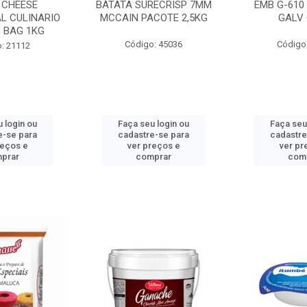
 CHEESE
BATATA SURECRISP 7MM
EMB G-610
L CULINARIO
MCCAIN PACOTE 2,5KG
GALV 
 BAG 1KG
Código: 45036
Código
: 21112
 login ou
Faça seu login ou
Faça seu
e-se para
cadastre-se para
cadastre
reços e
ver preços e
ver pr
prar
comprar
com