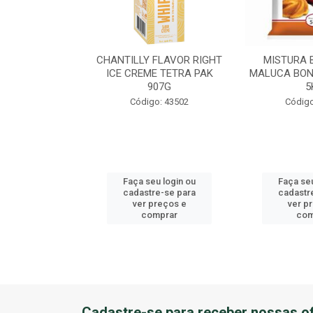
EME DE AVEL?
CHANTILLY FLAVOR RIGHT
MISTURA 
U BALDE 3KG
ICE CREME TETRA PAK
MALUCA BON
907G
5
o: 41184
Código: 43502
Código
u login ou
Faça seu login ou
Faça seu
e-se para
cadastre-se para
cadastr
reços e
ver preços e
ver p
mprar
comprar
com
Cadastre-se para receber nossas of