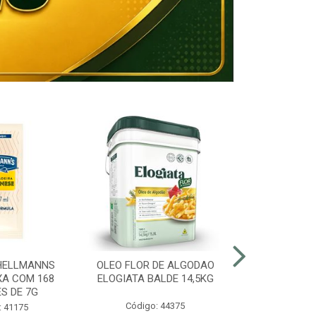
HELLMANNS
OLEO FLOR DE ALGODAO
MARGARINA 8
XA COM 168
ELOGIATA BALDE 14,5KG
BALDE
S DE 7G
Código: 44375
Código:
: 41175