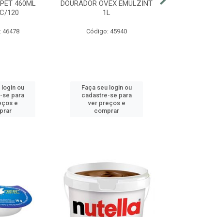
 PET 460ML
DOURADOR OVEX EMULZINT
BATATA SUR
C/120
1L
MCCAIN PAC
: 46478
Código: 45940
Código:
 login ou
Faça seu login ou
Faça seu 
-se para
cadastre-se para
cadastre
eços e
ver preços e
ver pr
prar
comprar
comp