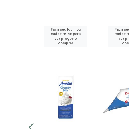
u login ou
Faça seu login ou
Faça seu
e-se para
cadastre-se para
cadastr
reços e
ver preços e
ver p
mprar
comprar
com