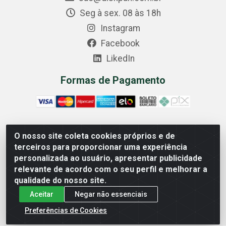
Seg à sex. 08 às 18h
Instagram
Facebook
LikedIn
Formas de Pagamento
O nosso site coleta cookies próprios e de
Comercial Diskpan Ltda - Av. Fernando Antonio, 1911 -
terceiros para proporcionar uma experiência
Sotelandia, Cariacica/ES - CEP 29140-669 - CNPJ
personalizada ao usuário, apresentar publicidade
02.691.482/0001-07
relevante de acordo com o seu perfil e melhorar a
qualidade do nosso site.
Aceitar
Negar não essenciais
Preferências de Cookies