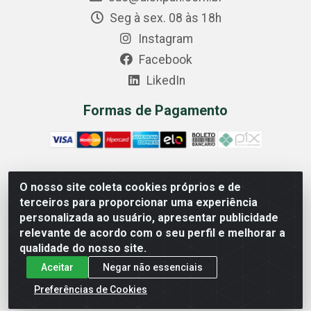
Seg à sex. 08 às 18h
Instagram
Facebook
LikedIn
Formas de Pagamento
O nosso site coleta cookies próprios e de
Comercial Diskpan Ltda - Av. Fernando Antonio, 1911 -
terceiros para proporcionar uma experiência
Sotelandia, Cariacica/ES - CEP 29140-669 - CNPJ
personalizada ao usuário, apresentar publicidade
02.691.482/0001-07
relevante de acordo com o seu perfil e melhorar a
qualidade do nosso site.
Aceitar
Negar não essenciais
Preferências de Cookies