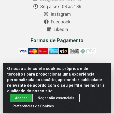
Seg à sex. 08 às 18h
Instagram
Facebook
LikedIn
Formas de Pagamento
O nosso site coleta cookies próprios e de
Comercial Diskpan Ltda - Av. Fernando Antonio, 1911 -
terceiros para proporcionar uma experiência
Sotelandia, Cariacica/ES - CEP 29140-669 - CNPJ
personalizada ao usuário, apresentar publicidade
02.691.482/0001-07
relevante de acordo com o seu perfil e melhorar a
qualidade do nosso site.
Aceitar
Negar não essenciais
Preferências de Cookies