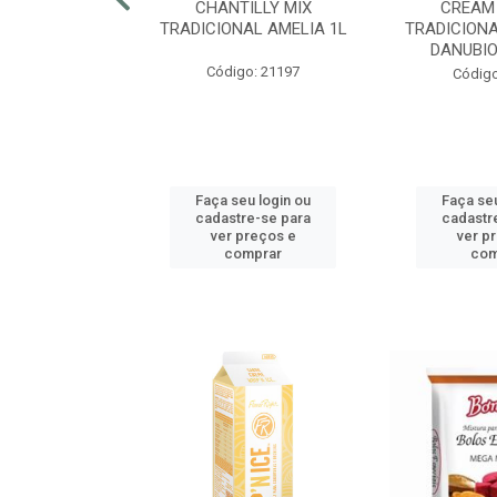
RECRISP 7MM
CHANTILLY MIX
CREAM
COTE 2,25KG
TRADICIONAL AMELIA 1L
TRADICIONA
DANUBIO
o: 42425
Código: 21197
Código
u login ou
Faça seu login ou
Faça seu
e-se para
cadastre-se para
cadastr
reços e
ver preços e
ver p
mprar
comprar
com