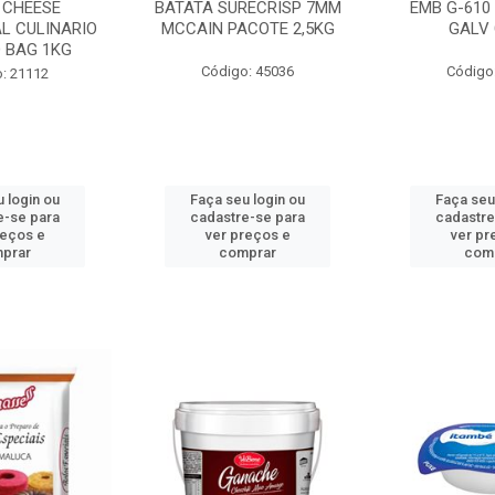
 CHEESE
BATATA SURECRISP 7MM
EMB G-610
L CULINARIO
MCCAIN PACOTE 2,5KG
GALV 
 BAG 1KG
Código: 45036
Código
: 21112
 login ou
Faça seu login ou
Faça seu
e-se para
cadastre-se para
cadastre
reços e
ver preços e
ver pr
prar
comprar
com