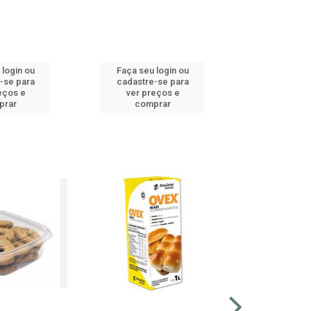
 login ou
Faça seu login ou
Faça seu 
-se para
cadastre-se para
cadastre
eços e
ver preços e
ver pr
prar
comprar
comp