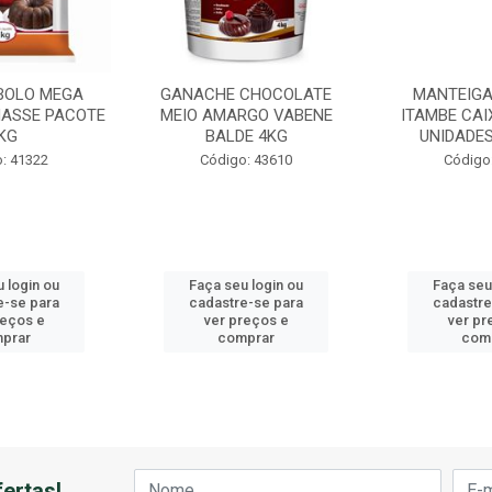
BOLO MEGA
GANACHE CHOCOLATE
MANTEIGA
ASSE PACOTE
MEIO AMARGO VABENE
ITAMBE CAI
KG
BALDE 4KG
UNIDADES
: 41322
Código: 43610
Código
 login ou
Faça seu login ou
Faça seu
e-se para
cadastre-se para
cadastre
reços e
ver preços e
ver pr
prar
comprar
com
ertas!