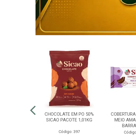
80% ELOGIATA
CHOCOLATE EM PO 50%
COBERTURA
E 15KG
SICAO PACOTE 1,01KG
MEIO AMA
BARRA
o: 43054
Código: 397
Código