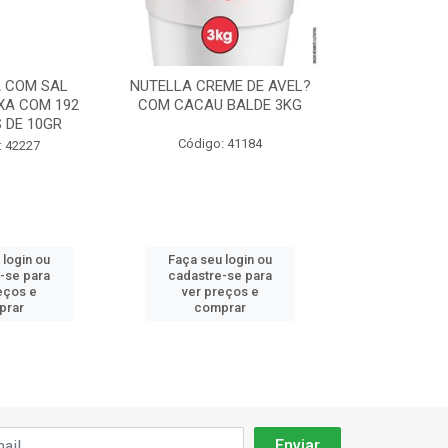
 COM SAL
NUTELLA CREME DE AVEL?
CHANTILLY F
XA COM 192
COM CACAU BALDE 3KG
ICE CREME 
 DE 10GR
90
Código: 41184
: 42227
Código:
 login ou
Faça seu login ou
Faça seu 
-se para
cadastre-se para
cadastre
eços e
ver preços e
ver pr
prar
comprar
comp