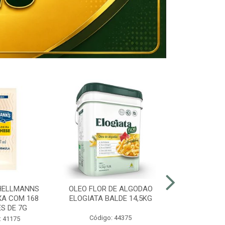
HELLMANNS
OLEO FLOR DE ALGODAO
MARGARINA 8
XA COM 168
ELOGIATA BALDE 14,5KG
BALDE
S DE 7G
Código: 44375
Código:
: 41175