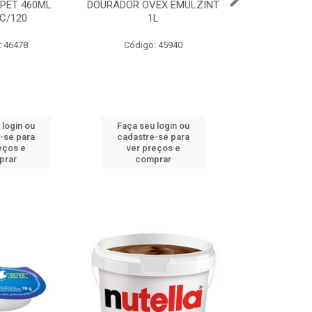
 PET 460ML
DOURADOR OVEX EMULZINT
BATATA SUR
C/120
1L
MCCAIN PAC
: 46478
Código: 45940
Código:
 login ou
Faça seu login ou
Faça seu 
-se para
cadastre-se para
cadastre
eços e
ver preços e
ver pr
prar
comprar
comp