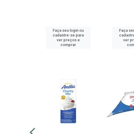
u login ou
Faça seu login ou
Faça seu
e-se para
cadastre-se para
cadastr
reços e
ver preços e
ver p
mprar
comprar
com