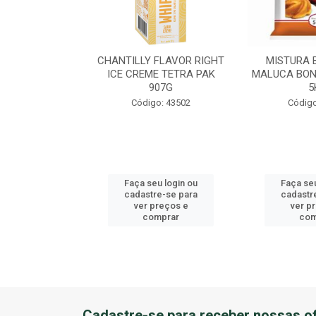
EME DE AVEL?
CHANTILLY FLAVOR RIGHT
MISTURA 
U BALDE 3KG
ICE CREME TETRA PAK
MALUCA BON
907G
5
o: 41184
Código: 43502
Código
u login ou
Faça seu login ou
Faça seu
e-se para
cadastre-se para
cadastr
reços e
ver preços e
ver p
mprar
comprar
com
Cadastre-se para receber nossas of