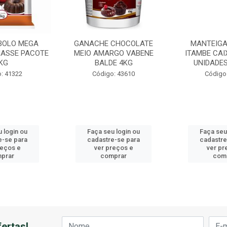
BOLO MEGA
GANACHE CHOCOLATE
MANTEIGA
ASSE PACOTE
MEIO AMARGO VABENE
ITAMBE CAI
KG
BALDE 4KG
UNIDADES
: 41322
Código: 43610
Código
 login ou
Faça seu login ou
Faça seu
e-se para
cadastre-se para
cadastre
reços e
ver preços e
ver pr
prar
comprar
com
ertas!