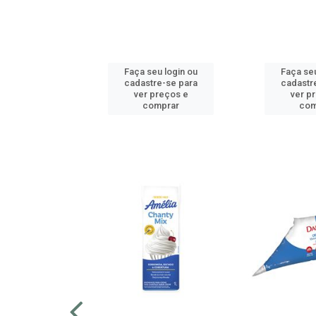
u login ou
Faça seu login ou
Faça seu
e-se para
cadastre-se para
cadastr
reços e
ver preços e
ver p
mprar
comprar
com