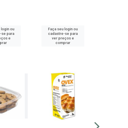
 login ou
Faça seu login ou
Faça seu 
-se para
cadastre-se para
cadastre
eços e
ver preços e
ver pr
prar
comprar
comp