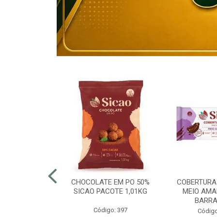
80% ELOGIATA
CHOCOLATE EM PO 50%
COBERTURA
E 15KG
SICAO PACOTE 1,01KG
MEIO AMA
BARRA
o: 43054
Código: 397
Código