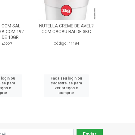
 COM SAL
NUTELLA CREME DE AVEL?
CHANTILLY F
XA COM 192
COM CACAU BALDE 3KG
ICE CREME 
 DE 10GR
90
Código: 41184
: 42227
Código:
 login ou
Faça seu login ou
Faça seu 
-se para
cadastre-se para
cadastre
eços e
ver preços e
ver pr
prar
comprar
comp