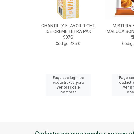
EME DE AVEL?
CHANTILLY FLAVOR RIGHT
MISTURA 
U BALDE 3KG
ICE CREME TETRA PAK
MALUCA BON
907G
5
o: 41184
Código: 43502
Código
u login ou
Faça seu login ou
Faça seu
e-se para
cadastre-se para
cadastr
reços e
ver preços e
ver p
mprar
comprar
com
Cadastre-se para receber nossas of