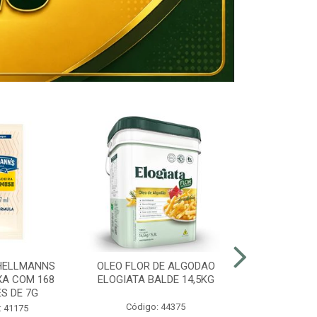
HELLMANNS
OLEO FLOR DE ALGODAO
MARGARINA 8
XA COM 168
ELOGIATA BALDE 14,5KG
BALDE
S DE 7G
Código: 44375
Código:
: 41175