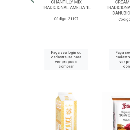
RECRISP 7MM
CHANTILLY MIX
CREAM
COTE 2,25KG
TRADICIONAL AMELIA 1L
TRADICIONA
DANUBIO
o: 42425
Código: 21197
Código
u login ou
Faça seu login ou
Faça seu
e-se para
cadastre-se para
cadastr
reços e
ver preços e
ver p
mprar
comprar
com