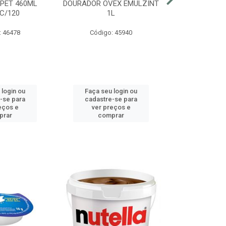
 PET 460ML
DOURADOR OVEX EMULZINT
BATATA SUR
C/120
1L
MCCAIN PAC
: 46478
Código: 45940
Código:
 login ou
Faça seu login ou
Faça seu 
-se para
cadastre-se para
cadastre
eços e
ver preços e
ver pr
prar
comprar
comp