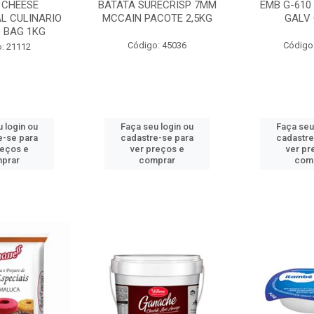
 CHEESE
BATATA SURECRISP 7MM
EMB G-610
L CULINARIO
MCCAIN PACOTE 2,5KG
GALV 
 BAG 1KG
Código: 45036
Código
: 21112
 login ou
Faça seu login ou
Faça seu
e-se para
cadastre-se para
cadastre
reços e
ver preços e
ver pr
prar
comprar
com