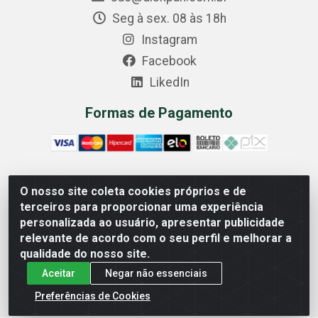
Seg à sex. 08 às 18h
Instagram
Facebook
LikedIn
Formas de Pagamento
O nosso site coleta cookies próprios e de
Comercial Diskpan Ltda - Av. Fernando Antonio, 1911 -
terceiros para proporcionar uma experiência
Sotelandia, Cariacica/ES - CEP 29140-669 - CNPJ
personalizada ao usuário, apresentar publicidade
02.691.482/0001-07
relevante de acordo com o seu perfil e melhorar a
qualidade do nosso site.
Aceitar
Negar não essenciais
Preferências de Cookies