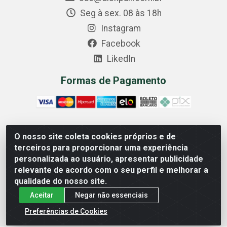
Seg à sex. 08 às 18h
Instagram
Facebook
LikedIn
Formas de Pagamento
O nosso site coleta cookies próprios e de
Comercial Diskpan Ltda - Av. Fernando Antonio, 1911 -
terceiros para proporcionar uma experiência
Sotelandia, Cariacica/ES - CEP 29140-669 - CNPJ
personalizada ao usuário, apresentar publicidade
02.691.482/0001-07
relevante de acordo com o seu perfil e melhorar a
qualidade do nosso site.
Aceitar
Negar não essenciais
Preferências de Cookies