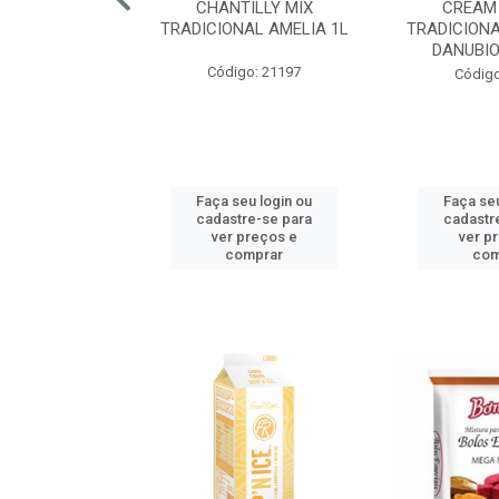
RECRISP 7MM
CHANTILLY MIX
CREAM
COTE 2,25KG
TRADICIONAL AMELIA 1L
TRADICIONA
DANUBIO
o: 42425
Código: 21197
Código
u login ou
Faça seu login ou
Faça seu
e-se para
cadastre-se para
cadastr
reços e
ver preços e
ver p
mprar
comprar
com