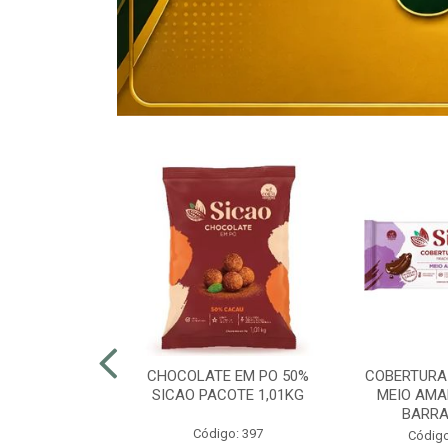
80% ELOGIATA
CHOCOLATE EM PO 50%
COBERTURA
E 15KG
SICAO PACOTE 1,01KG
MEIO AMA
BARRA
o: 43054
Código: 397
Código