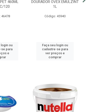
 PET 460ML
DOURADOR OVEX EMULZINT
BATATA SUR
C/120
1L
MCCAIN PAC
: 46478
Código: 45940
Código:
 login ou
Faça seu login ou
Faça seu 
-se para
cadastre-se para
cadastre
eços e
ver preços e
ver pr
prar
comprar
comp