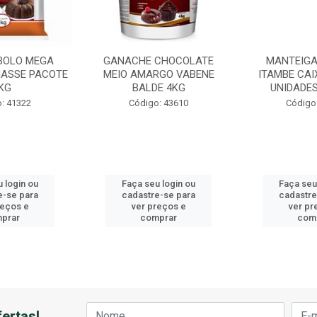
BOLO MEGA
GANACHE CHOCOLATE
MANTEIGA
ASSE PACOTE
MEIO AMARGO VABENE
ITAMBE CAI
KG
BALDE 4KG
UNIDADES
: 41322
Código: 43610
Código
 login ou
Faça seu login ou
Faça seu
e-se para
cadastre-se para
cadastre
reços e
ver preços e
ver pr
prar
comprar
com
ertas!