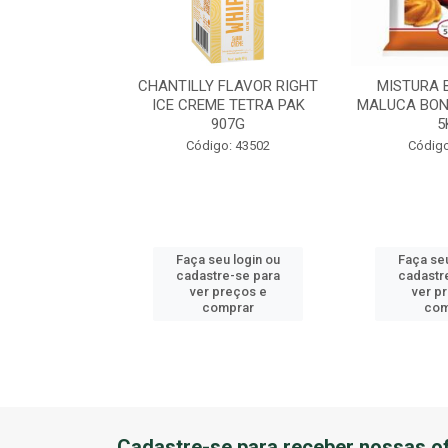
EME DE AVEL?
CHANTILLY FLAVOR RIGHT
MISTURA 
U BALDE 3KG
ICE CREME TETRA PAK
MALUCA BON
907G
5
o: 41184
Código: 43502
Código
u login ou
Faça seu login ou
Faça seu
e-se para
cadastre-se para
cadastr
reços e
ver preços e
ver p
mprar
comprar
com
Cadastre-se para receber nossas of