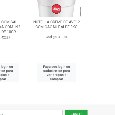
 COM SAL
NUTELLA CREME DE AVEL?
CHANTILLY F
XA COM 192
COM CACAU BALDE 3KG
ICE CREME 
 DE 10GR
90
Código: 41184
: 42227
Código:
 login ou
Faça seu login ou
Faça seu 
-se para
cadastre-se para
cadastre
eços e
ver preços e
ver pr
prar
comprar
comp