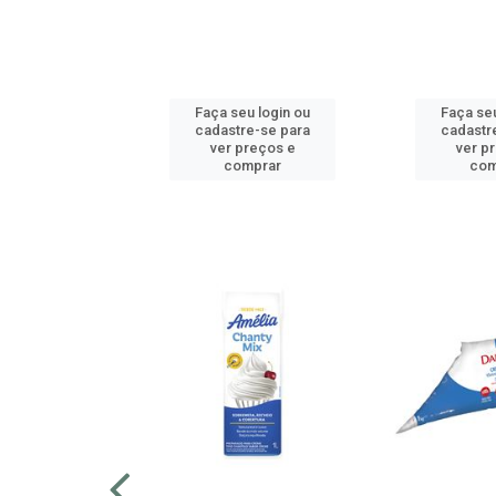
u login ou
Faça seu login ou
Faça seu
e-se para
cadastre-se para
cadastr
reços e
ver preços e
ver p
mprar
comprar
com