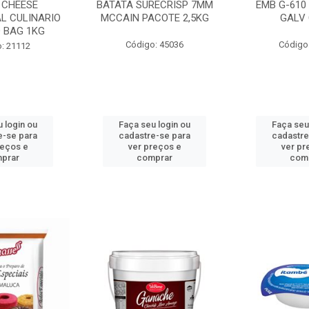
 CHEESE
BATATA SURECRISP 7MM
EMB G-610
L CULINARIO
MCCAIN PACOTE 2,5KG
GALV 
 BAG 1KG
Código: 45036
Código
: 21112
 login ou
Faça seu login ou
Faça seu
e-se para
cadastre-se para
cadastre
reços e
ver preços e
ver pr
prar
comprar
com