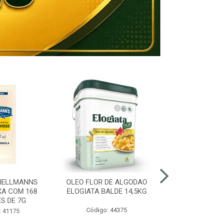
HELLMANNS
OLEO FLOR DE ALGODAO
MARGARINA 8
XA COM 168
ELOGIATA BALDE 14,5KG
BALDE
S DE 7G
Código: 44375
Código:
: 41175