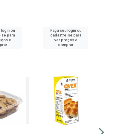
 login ou
Faça seu login ou
Faça seu 
-se para
cadastre-se para
cadastre
eços e
ver preços e
ver pr
prar
comprar
comp