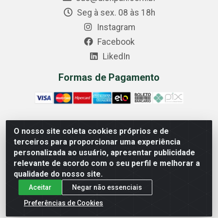
Seg à sex. 08 às 18h
Instagram
Facebook
LikedIn
Formas de Pagamento
O nosso site coleta cookies próprios e de
Comercial Diskpan Ltda - Av. Fernando Antonio, 1911 -
terceiros para proporcionar uma experiência
Sotelandia, Cariacica/ES - CEP 29140-669 - CNPJ
personalizada ao usuário, apresentar publicidade
02.691.482/0001-07
relevante de acordo com o seu perfil e melhorar a
qualidade do nosso site.
Aceitar
Negar não essenciais
Preferências de Cookies