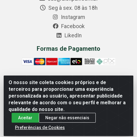
Seg à sex. 08 às 18h
Instagram
Facebook
LikedIn
Formas de Pagamento
O nosso site coleta cookies próprios e de
Comercial Diskpan Ltda - Av. Fernando Antonio, 1911 -
terceiros para proporcionar uma experiência
Sotelandia, Cariacica/ES - CEP 29140-669 - CNPJ
personalizada ao usuário, apresentar publicidade
02.691.482/0001-07
relevante de acordo com o seu perfil e melhorar a
qualidade do nosso site.
Aceitar
Negar não essenciais
Preferências de Cookies