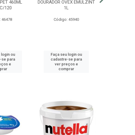
 PET 460ML
DOURADOR OVEX EMULZINT
BATATA SUR
C/120
1L
MCCAIN PAC
: 46478
Código: 45940
Código:
 login ou
Faça seu login ou
Faça seu 
-se para
cadastre-se para
cadastre
eços e
ver preços e
ver pr
prar
comprar
comp