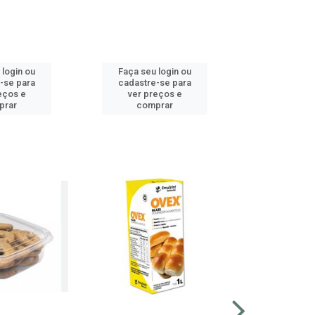
 login ou
Faça seu login ou
Faça seu 
-se para
cadastre-se para
cadastre
eços e
ver preços e
ver pr
prar
comprar
comp