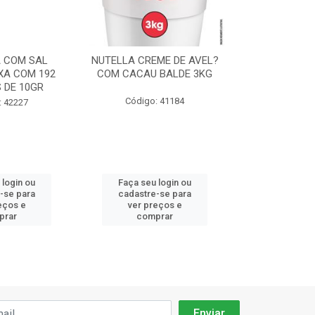
 COM SAL
NUTELLA CREME DE AVEL?
CHANTILLY F
XA COM 192
COM CACAU BALDE 3KG
ICE CREME 
 DE 10GR
90
Código: 41184
: 42227
Código:
 login ou
Faça seu login ou
Faça seu 
-se para
cadastre-se para
cadastre
eços e
ver preços e
ver pr
prar
comprar
comp