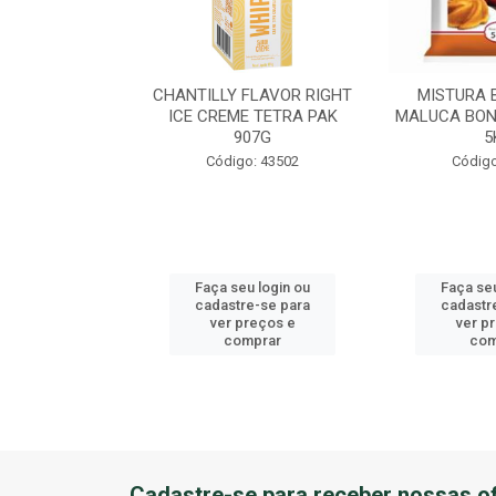
EME DE AVEL?
CHANTILLY FLAVOR RIGHT
MISTURA 
U BALDE 3KG
ICE CREME TETRA PAK
MALUCA BON
907G
5
o: 41184
Código: 43502
Código
u login ou
Faça seu login ou
Faça seu
e-se para
cadastre-se para
cadastr
reços e
ver preços e
ver p
mprar
comprar
com
Cadastre-se para receber nossas of