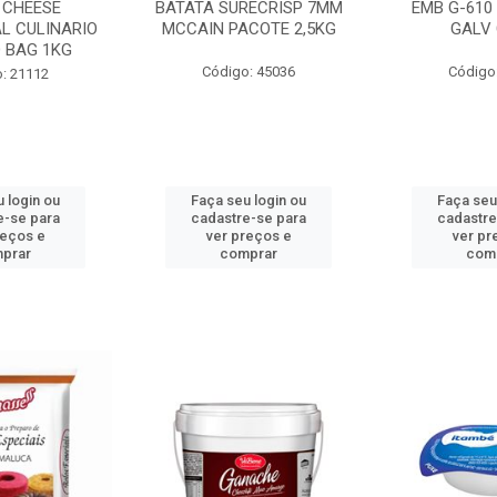
 CHEESE
BATATA SURECRISP 7MM
EMB G-610
L CULINARIO
MCCAIN PACOTE 2,5KG
GALV 
 BAG 1KG
Código: 45036
Código
: 21112
 login ou
Faça seu login ou
Faça seu
e-se para
cadastre-se para
cadastre
reços e
ver preços e
ver pr
prar
comprar
com