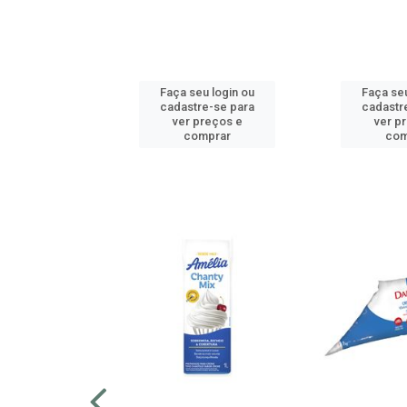
u login ou
Faça seu login ou
Faça seu
e-se para
cadastre-se para
cadastr
reços e
ver preços e
ver p
mprar
comprar
com