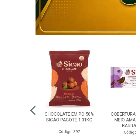
80% ELOGIATA
CHOCOLATE EM PO 50%
COBERTURA
E 15KG
SICAO PACOTE 1,01KG
MEIO AMA
BARRA
o: 43054
Código: 397
Código