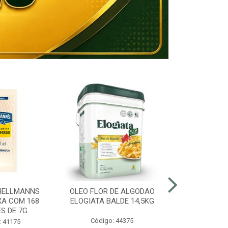
HELLMANNS
OLEO FLOR DE ALGODAO
MARGARINA 8
XA COM 168
ELOGIATA BALDE 14,5KG
BALDE
S DE 7G
Código: 44375
Código:
: 41175