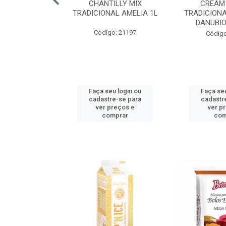
RECRISP 7MM
CHANTILLY MIX
CREAM
COTE 2,25KG
TRADICIONAL AMELIA 1L
TRADICIONA
DANUBIO
o: 42425
Código: 21197
Código
u login ou
Faça seu login ou
Faça seu
e-se para
cadastre-se para
cadastr
reços e
ver preços e
ver p
mprar
comprar
com