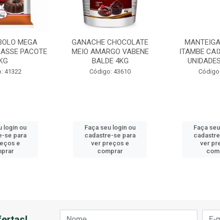
BOLO MEGA
GANACHE CHOCOLATE
MANTEIGA
ASSE PACOTE
MEIO AMARGO VABENE
ITAMBE CAI
KG
BALDE 4KG
UNIDADES
: 41322
Código: 43610
Código
 login ou
Faça seu login ou
Faça seu
e-se para
cadastre-se para
cadastre
reços e
ver preços e
ver pr
prar
comprar
com
ertas!