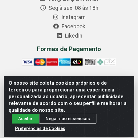
Seg à sex. 08 às 18h
Instagram
Facebook
LikedIn
Formas de Pagamento
O nosso site coleta cookies próprios e de
Comercial Diskpan Ltda - Av. Fernando Antonio, 1911 -
terceiros para proporcionar uma experiência
Sotelandia, Cariacica/ES - CEP 29140-669 - CNPJ
personalizada ao usuário, apresentar publicidade
02.691.482/0001-07
relevante de acordo com o seu perfil e melhorar a
qualidade do nosso site.
Aceitar
Negar não essenciais
Preferências de Cookies