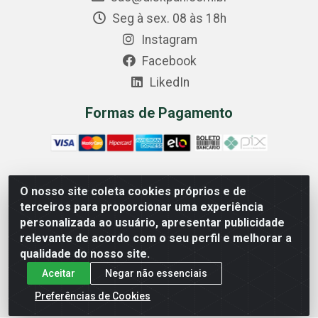
Seg à sex. 08 às 18h
Instagram
Facebook
LikedIn
Formas de Pagamento
O nosso site coleta cookies próprios e de
Comercial Diskpan Ltda - Av. Fernando Antonio, 1911 -
terceiros para proporcionar uma experiência
Sotelandia, Cariacica/ES - CEP 29140-669 - CNPJ
personalizada ao usuário, apresentar publicidade
02.691.482/0001-07
relevante de acordo com o seu perfil e melhorar a
qualidade do nosso site.
Aceitar
Negar não essenciais
Preferências de Cookies