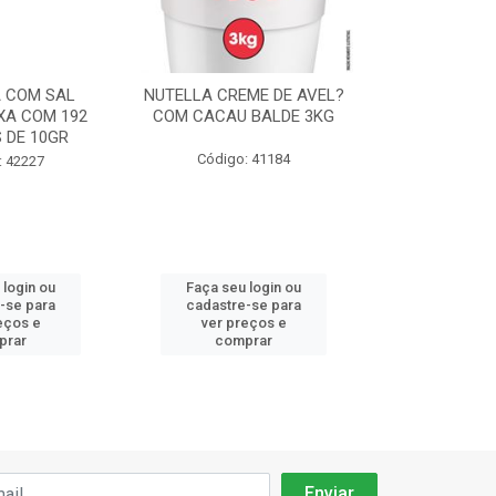
 COM SAL
NUTELLA CREME DE AVEL?
CHANTILLY F
XA COM 192
COM CACAU BALDE 3KG
ICE CREME 
 DE 10GR
90
Código: 41184
: 42227
Código:
 login ou
Faça seu login ou
Faça seu 
-se para
cadastre-se para
cadastre
eços e
ver preços e
ver pr
prar
comprar
comp