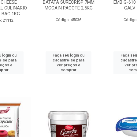
 CHEESE
BATATA SURECRISP 7MM
EMB G-610
L CULINARIO
MCCAIN PACOTE 2,5KG
GALV 
 BAG 1KG
Código: 45036
Código
: 21112
 login ou
Faça seu login ou
Faça seu
e-se para
cadastre-se para
cadastre
reços e
ver preços e
ver pr
prar
comprar
com