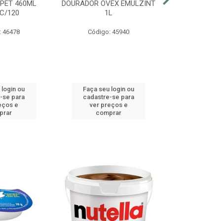
 PET 460ML
DOURADOR OVEX EMULZINT
BATATA SUR
C/120
1L
MCCAIN PAC
: 46478
Código: 45940
Código:
 login ou
Faça seu login ou
Faça seu 
-se para
cadastre-se para
cadastre
eços e
ver preços e
ver pr
prar
comprar
comp