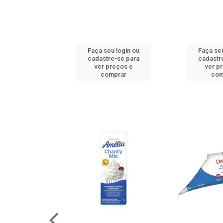
u login ou
Faça seu login ou
Faça seu
e-se para
cadastre-se para
cadastr
reços e
ver preços e
ver p
mprar
comprar
com