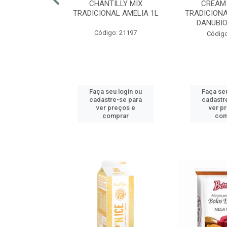
RECRISP 7MM
CHANTILLY MIX
CREAM
COTE 2,25KG
TRADICIONAL AMELIA 1L
TRADICIONA
DANUBIO
o: 42425
Código: 21197
Código
u login ou
Faça seu login ou
Faça seu
e-se para
cadastre-se para
cadastr
reços e
ver preços e
ver p
mprar
comprar
com