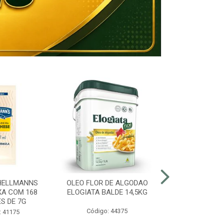
HELLMANNS
OLEO FLOR DE ALGODAO
MARGARINA 8
XA COM 168
ELOGIATA BALDE 14,5KG
BALDE
S DE 7G
Código: 44375
Código:
: 41175