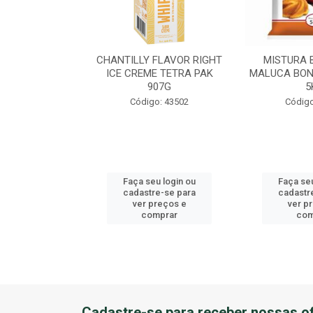
EME DE AVEL?
CHANTILLY FLAVOR RIGHT
MISTURA 
U BALDE 3KG
ICE CREME TETRA PAK
MALUCA BON
907G
5
o: 41184
Código: 43502
Código
u login ou
Faça seu login ou
Faça seu
e-se para
cadastre-se para
cadastr
reços e
ver preços e
ver p
mprar
comprar
com
Cadastre-se para receber nossas of