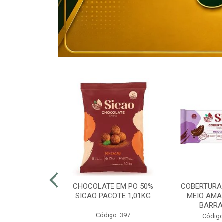
80% ELOGIATA
CHOCOLATE EM PO 50%
COBERTURA
E 15KG
SICAO PACOTE 1,01KG
MEIO AMA
BARRA
o: 43054
Código: 397
Código