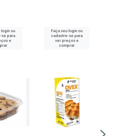
 login ou
Faça seu login ou
Faça seu 
-se para
cadastre-se para
cadastre
eços e
ver preços e
ver pr
prar
comprar
comp