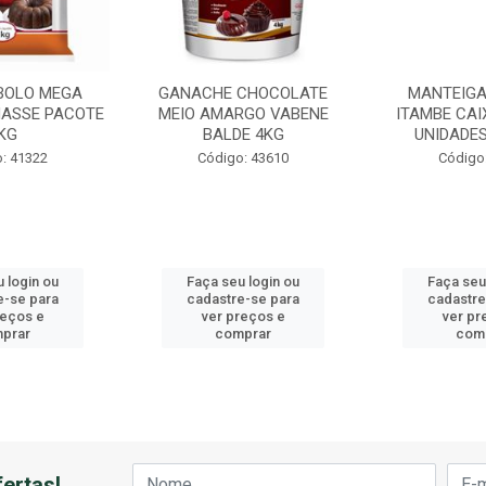
BOLO MEGA
GANACHE CHOCOLATE
MANTEIGA
ASSE PACOTE
MEIO AMARGO VABENE
ITAMBE CAI
KG
BALDE 4KG
UNIDADES
: 41322
Código: 43610
Código
 login ou
Faça seu login ou
Faça seu
e-se para
cadastre-se para
cadastre
reços e
ver preços e
ver pr
prar
comprar
com
ertas!