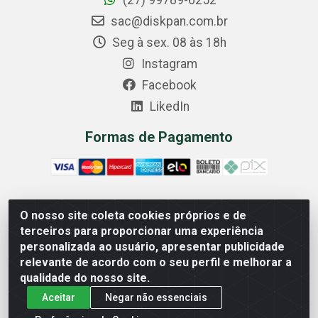
(27) 99789-6252
sac@diskpan.com.br
Seg à sex. 08 às 18h
Instagram
Facebook
LikedIn
Formas de Pagamento
O nosso site coleta cookies próprios e de
Comercial Diskpan Ltda - Av. Fernando Antonio, 1911 -
terceiros para proporcionar uma experiência
Sotelandia, Cariacica/ES - CEP 29140-669 - CNPJ
personalizada ao usuário, apresentar publicidade
02.691.482/0001-07
relevante de acordo com o seu perfil e melhorar a
qualidade do nosso site.
Aceitar
Negar não essenciais