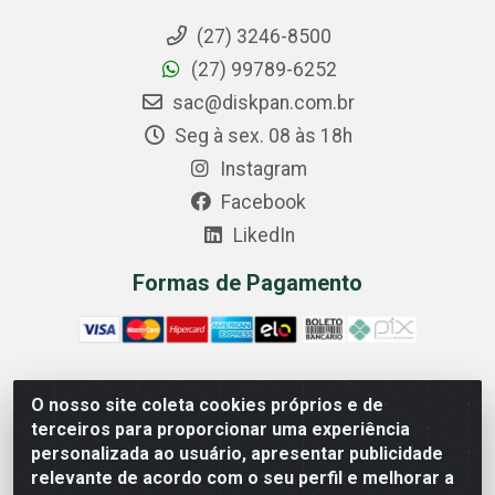
(27) 3246-8500
(27) 99789-6252
sac@diskpan.com.br
Seg à sex. 08 às 18h
Instagram
Facebook
LikedIn
Formas de Pagamento
O nosso site coleta cookies próprios e de
Comercial Diskpan Ltda - Av. Fernando Antonio, 1911 -
terceiros para proporcionar uma experiência
Sotelandia, Cariacica/ES - CEP 29140-669 - CNPJ
personalizada ao usuário, apresentar publicidade
02.691.482/0001-07
relevante de acordo com o seu perfil e melhorar a