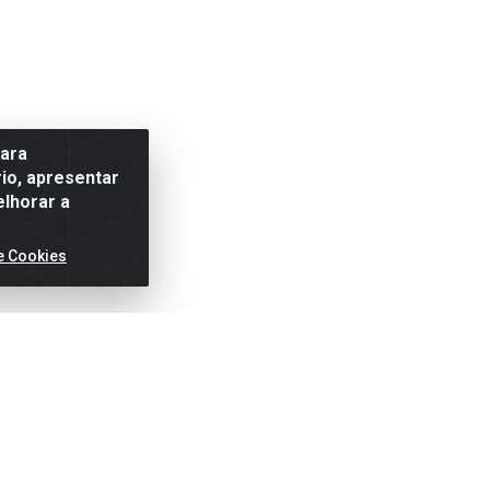
para
io, apresentar
elhorar a
e Cookies