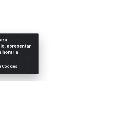
para
io, apresentar
elhorar a
e Cookies