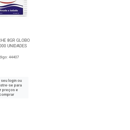
CHE 8GR GLOBO
000 UNIDADES
digo: 44407
 seu login ou
stre-se para
r preços e
comprar