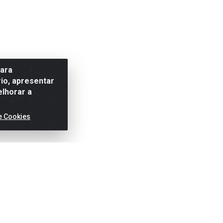
para
io, apresentar
elhorar a
e Cookies