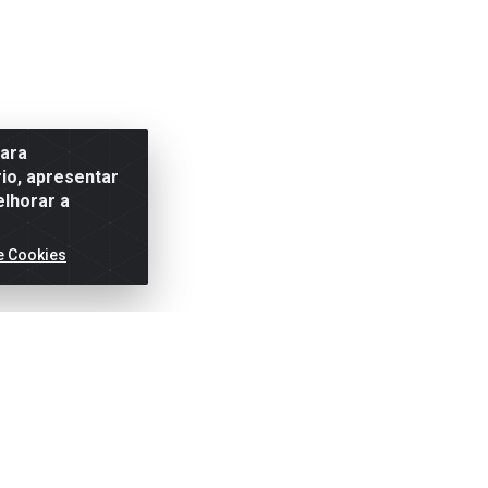
para
io, apresentar
elhorar a
e Cookies