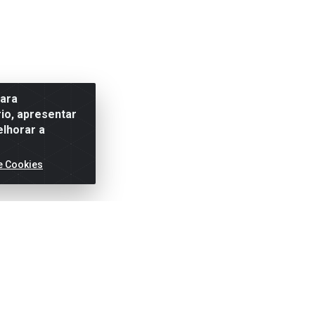
para
io, apresentar
elhorar a
e Cookies