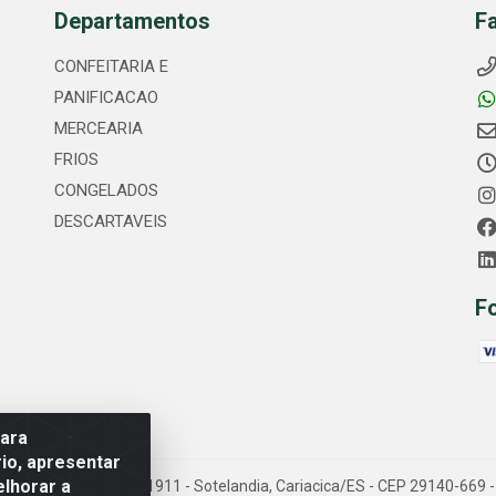
Departamentos
F
CONFEITARIA E
PANIFICACAO
MERCEARIA
FRIOS
CONGELADOS
DESCARTAVEIS
F
para
io, apresentar
elhorar a
Av. Fernando Antonio, 1911 - Sotelandia, Cariacica/ES - CEP 29140-669