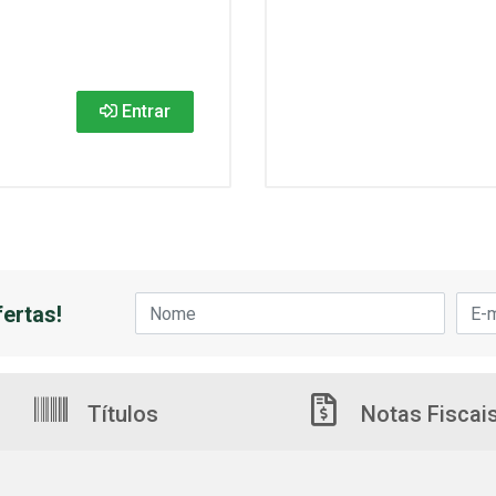
Entrar
ertas!
Títulos
Notas Fiscai