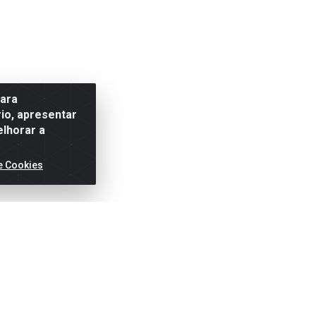
para
io, apresentar
elhorar a
e Cookies