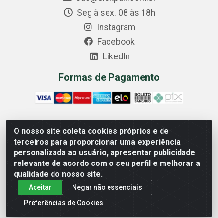
Seg à sex. 08 às 18h
Instagram
Facebook
LikedIn
Formas de Pagamento
O nosso site coleta cookies próprios e de
Comercial Diskpan Ltda - Av. Fernando Antonio, 1911 -
terceiros para proporcionar uma experiência
Sotelandia, Cariacica/ES - CEP 29140-669 - CNPJ
personalizada ao usuário, apresentar publicidade
02.691.482/0001-07
relevante de acordo com o seu perfil e melhorar a
qualidade do nosso site.
Aceitar
Negar não essenciais
Preferências de Cookies