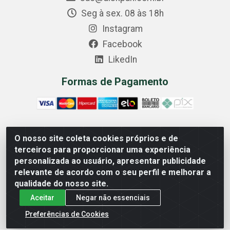
Seg à sex. 08 às 18h
Instagram
Facebook
LikedIn
Formas de Pagamento
O nosso site coleta cookies próprios e de
Comercial Diskpan Ltda - Av. Fernando Antonio, 1911 -
terceiros para proporcionar uma experiência
Sotelandia, Cariacica/ES - CEP 29140-669 - CNPJ
personalizada ao usuário, apresentar publicidade
02.691.482/0001-07
relevante de acordo com o seu perfil e melhorar a
qualidade do nosso site.
Aceitar
Negar não essenciais
Preferências de Cookies