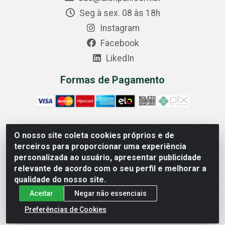
Seg à sex. 08 às 18h
Instagram
Facebook
LikedIn
Formas de Pagamento
O nosso site coleta cookies próprios e de
Comercial Diskpan Ltda - Av. Fernando Antonio, 1911 -
terceiros para proporcionar uma experiência
Sotelandia, Cariacica/ES - CEP 29140-669 - CNPJ
personalizada ao usuário, apresentar publicidade
02.691.482/0001-07
relevante de acordo com o seu perfil e melhorar a
qualidade do nosso site.
Aceitar
Negar não essenciais
Preferências de Cookies