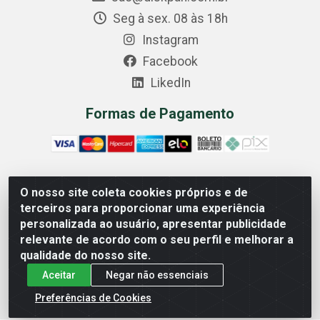
Seg à sex. 08 às 18h
Instagram
Facebook
LikedIn
Formas de Pagamento
O nosso site coleta cookies próprios e de
Comercial Diskpan Ltda - Av. Fernando Antonio, 1911 -
terceiros para proporcionar uma experiência
Sotelandia, Cariacica/ES - CEP 29140-669 - CNPJ
personalizada ao usuário, apresentar publicidade
02.691.482/0001-07
relevante de acordo com o seu perfil e melhorar a
qualidade do nosso site.
Aceitar
Negar não essenciais
Preferências de Cookies