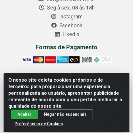
Seg à sex. 08 às 18h
Instagram
Facebook
LikedIn
Formas de Pagamento
O nosso site coleta cookies próprios e de
Comercial Diskpan Ltda - Av. Fernando Antonio, 1911 -
terceiros para proporcionar uma experiência
Sotelandia, Cariacica/ES - CEP 29140-669 - CNPJ
personalizada ao usuário, apresentar publicidade
02.691.482/0001-07
relevante de acordo com o seu perfil e melhorar a
qualidade do nosso site.
Aceitar
Negar não essenciais
Preferências de Cookies