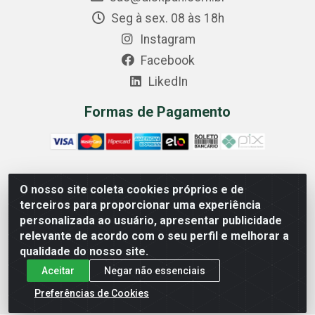
Seg à sex. 08 às 18h
Instagram
Facebook
LikedIn
Formas de Pagamento
O nosso site coleta cookies próprios e de
Comercial Diskpan Ltda - Av. Fernando Antonio, 1911 -
terceiros para proporcionar uma experiência
Sotelandia, Cariacica/ES - CEP 29140-669 - CNPJ
personalizada ao usuário, apresentar publicidade
02.691.482/0001-07
relevante de acordo com o seu perfil e melhorar a
qualidade do nosso site.
Aceitar
Negar não essenciais
Preferências de Cookies