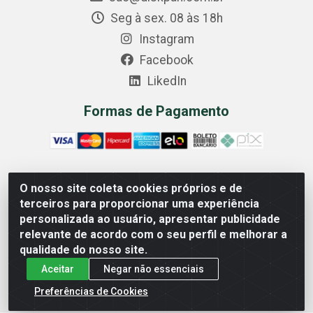
Seg à sex. 08 às 18h
Instagram
Facebook
LikedIn
Formas de Pagamento
O nosso site coleta cookies próprios e de
Comercial Diskpan Ltda - Av. Fernando Antonio, 1911 -
terceiros para proporcionar uma experiência
Sotelandia, Cariacica/ES - CEP 29140-669 - CNPJ
personalizada ao usuário, apresentar publicidade
02.691.482/0001-07
relevante de acordo com o seu perfil e melhorar a
qualidade do nosso site.
Aceitar
Negar não essenciais
Preferências de Cookies