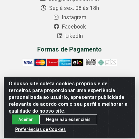
Seg à sex. 08 às 18h
Instagram
Facebook
LikedIn
Formas de Pagamento
O nosso site coleta cookies próprios e de
Comercial Diskpan Ltda - Av. Fernando Antonio, 1911 -
terceiros para proporcionar uma experiência
Sotelandia, Cariacica/ES - CEP 29140-669 - CNPJ
personalizada ao usuário, apresentar publicidade
02.691.482/0001-07
relevante de acordo com o seu perfil e melhorar a
qualidade do nosso site.
Aceitar
Negar não essenciais
Preferências de Cookies