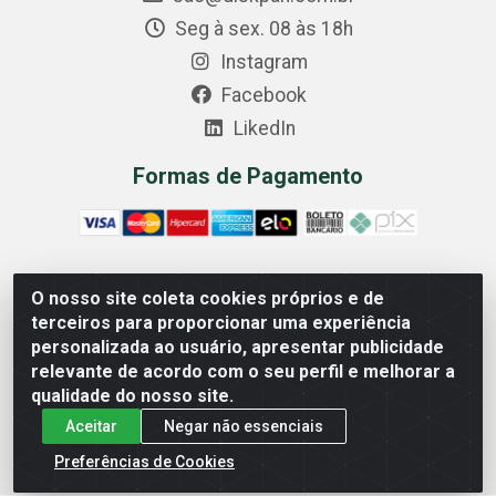
Seg à sex. 08 às 18h
Instagram
Facebook
LikedIn
Formas de Pagamento
O nosso site coleta cookies próprios e de
Comercial Diskpan Ltda - Av. Fernando Antonio, 1911 -
terceiros para proporcionar uma experiência
Sotelandia, Cariacica/ES - CEP 29140-669 - CNPJ
personalizada ao usuário, apresentar publicidade
02.691.482/0001-07
relevante de acordo com o seu perfil e melhorar a
qualidade do nosso site.
Aceitar
Negar não essenciais
Preferências de Cookies