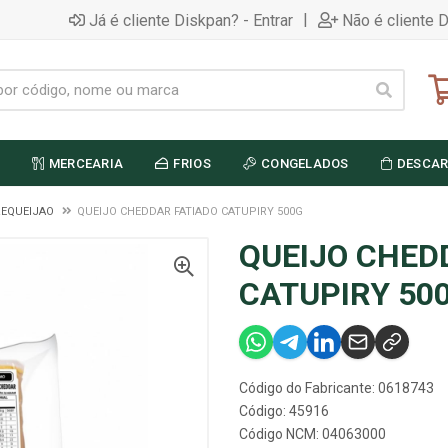
|
Já é cliente Diskpan? - Entrar
Não é cliente 
MERCEARIA
FRIOS
CONGELADOS
DESCAR
REQUEIJAO
QUEIJO CHEDDAR FATIADO CATUPIRY 500G
QUEIJO CHED
CATUPIRY 50
Código do Fabricante: 0618743
Código: 45916
Código NCM: 04063000