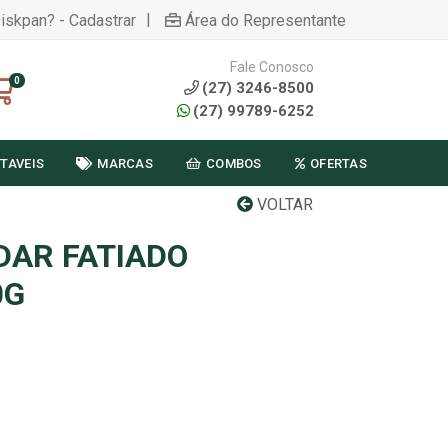
|
Diskpan? - Cadastrar
Área do Representante
Fale Conosco
0
(27) 3246-8500
(27) 99789-6252
TAVEIS
MARCAS
COMBOS
OFERTAS
VOLTAR
DAR FATIADO
0G