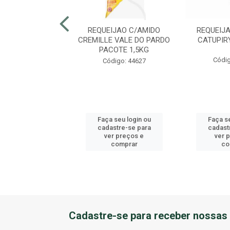
IJAO CREMOSO
REQUEIJAO C/AMIDO
REQUEIJ
UPIRY POTE 1,01
CREMILLE VALE DO PARDO
CATUPIR
KG
PACOTE 1,5KG
Códig
digo: 46578
Código: 44627
 seu login ou
Faça seu login ou
Faça se
astre-se para
cadastre-se para
cadast
er preços e
ver preços e
ver 
comprar
comprar
co
Cadastre-se para receber nossas 