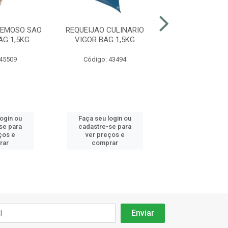
REMOSO SAO
REQUEIJAO CULINARIO
REQUEIJAO C
AG 1,5KG
VIGOR BAG 1,5KG
CHEDDAR CATUP
1,01KG
 45509
Código: 43494
Código: 41
login ou
Faça seu login ou
Faça seu log
se para
cadastre-se para
cadastre-se 
ços e
ver preços e
ver preços
rar
comprar
comprar