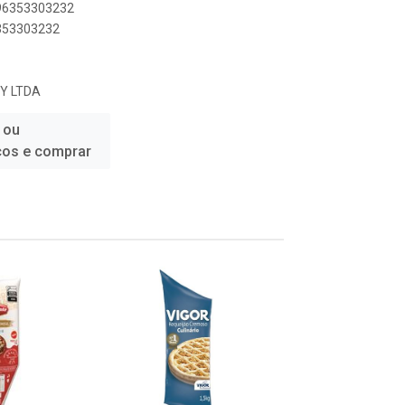
896353303232
6353303232
RY LTDA
 ou
ços e comprar