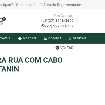
|
Diskpan? - Cadastrar
Área do Representante
Fale Conosco
0
(27) 3246-8500
(27) 99789-6252
TAVEIS
MARCAS
COMBOS
OFERTAS
VOLTAR
RA RUA COM CABO
TANIN