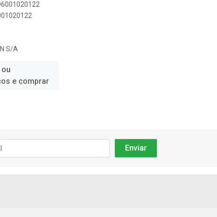
896001020122
6001020122
N S/A
 ou
ços e comprar