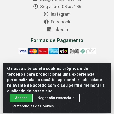
Seg à sex. 08 às 18h
Instagram
Facebook
LikedIn
Formas de Pagamento
O nosso site coleta cookies próprios e de
Comercial Diskpan Ltda - Av. Fernando Antonio, 1911 -
terceiros para proporcionar uma experiência
Sotelandia, Cariacica/ES - CEP 29140-669 - CNPJ
personalizada ao usuário, apresentar publicidade
02.691.482/0001-07
relevante de acordo com o seu perfil e melhorar a
qualidade do nosso site.
Aceitar
Negar não essenciais
Preferências de Cookies