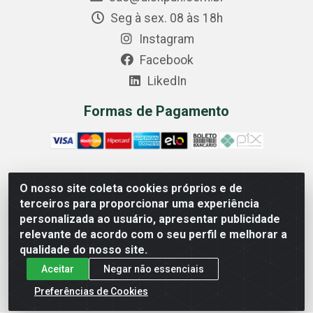
Seg à sex. 08 às 18h
Instagram
Facebook
LikedIn
Formas de Pagamento
O nosso site coleta cookies próprios e de
Comercial Diskpan Ltda - Av. Fernando Antonio, 1911 -
terceiros para proporcionar uma experiência
Sotelandia, Cariacica/ES - CEP 29140-669 - CNPJ
personalizada ao usuário, apresentar publicidade
02.691.482/0001-07
relevante de acordo com o seu perfil e melhorar a
qualidade do nosso site.
Aceitar
Negar não essenciais
Preferências de Cookies