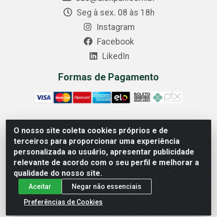
Seg à sex. 08 às 18h
Instagram
Facebook
LikedIn
Formas de Pagamento
O nosso site coleta cookies próprios e de
Comercial Diskpan Ltda - Av. Fernando Antonio, 1911 -
terceiros para proporcionar uma experiência
Sotelandia, Cariacica/ES - CEP 29140-669 - CNPJ
personalizada ao usuário, apresentar publicidade
02.691.482/0001-07
relevante de acordo com o seu perfil e melhorar a
qualidade do nosso site.
Aceitar
Negar não essenciais
Preferências de Cookies