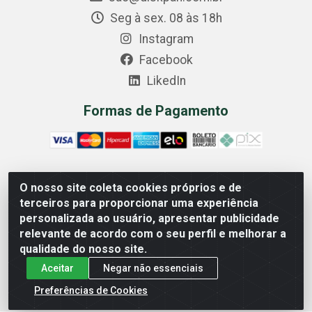
Seg à sex. 08 às 18h
Instagram
Facebook
LikedIn
Formas de Pagamento
O nosso site coleta cookies próprios e de
Comercial Diskpan Ltda - Av. Fernando Antonio, 1911 -
terceiros para proporcionar uma experiência
Sotelandia, Cariacica/ES - CEP 29140-669 - CNPJ
personalizada ao usuário, apresentar publicidade
02.691.482/0001-07
relevante de acordo com o seu perfil e melhorar a
qualidade do nosso site.
Aceitar
Negar não essenciais
Preferências de Cookies