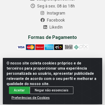
Seg à sex. 08 às 18h
Instagram
Facebook
LikedIn
Formas de Pagamento
O nosso site coleta cookies próprios e de
Comercial Diskpan Ltda - Av. Fernando Antonio, 1911 -
terceiros para proporcionar uma experiência
Sotelandia, Cariacica/ES - CEP 29140-669 - CNPJ
personalizada ao usuário, apresentar publicidade
02.691.482/0001-07
relevante de acordo com o seu perfil e melhorar a
qualidade do nosso site.
Aceitar
Negar não essenciais
Preferências de Cookies