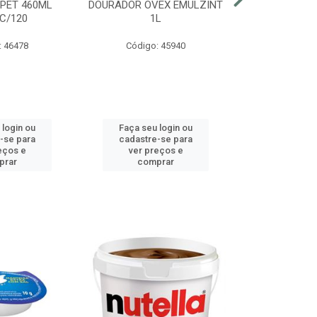
 PET 460ML
DOURADOR OVEX EMULZINT
BATATA SUR
C/120
1L
MCCAIN PAC
: 46478
Código: 45940
Código:
 login ou
Faça seu login ou
Faça seu 
-se para
cadastre-se para
cadastre
eços e
ver preços e
ver pr
prar
comprar
comp