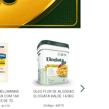
HELLMANNS
OLEO FLOR DE ALGODAO
MARGARINA 8
XA COM 168
ELOGIATA BALDE 14,5KG
BALDE
S DE 7G
Código: 44375
Código:
: 41175