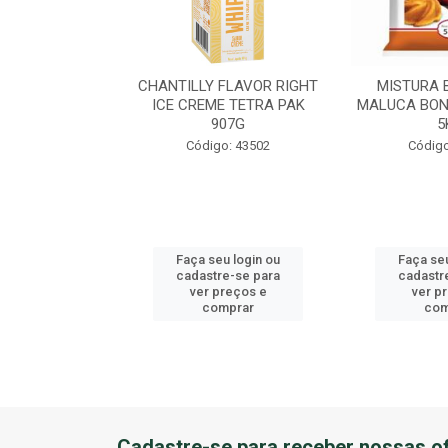
EME DE AVEL?
CHANTILLY FLAVOR RIGHT
MISTURA 
U BALDE 3KG
ICE CREME TETRA PAK
MALUCA BON
907G
5
o: 41184
Código: 43502
Código
u login ou
Faça seu login ou
Faça seu
e-se para
cadastre-se para
cadastr
reços e
ver preços e
ver p
mprar
comprar
com
Cadastre-se para receber nossas of