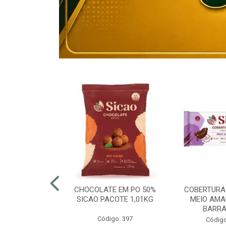
80% ELOGIATA
CHOCOLATE EM PO 50%
COBERTURA
E 15KG
SICAO PACOTE 1,01KG
MEIO AMA
BARRA
o: 43054
Código: 397
Código