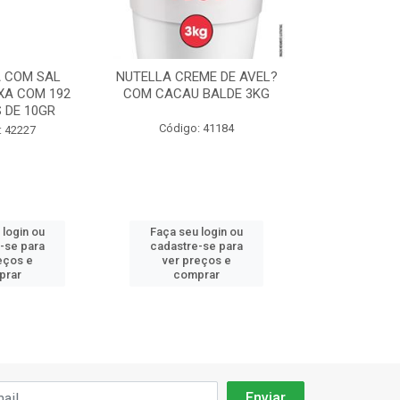
 COM SAL
NUTELLA CREME DE AVEL?
CHANTILLY F
XA COM 192
COM CACAU BALDE 3KG
ICE CREME 
 DE 10GR
90
Código: 41184
: 42227
Código:
 login ou
Faça seu login ou
Faça seu 
-se para
cadastre-se para
cadastre
eços e
ver preços e
ver pr
prar
comprar
comp