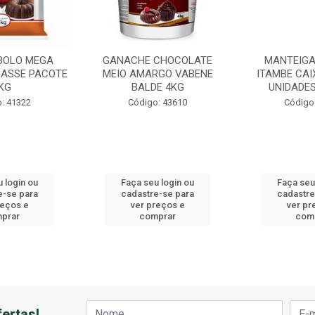
BOLO MEGA
GANACHE CHOCOLATE
MANTEIGA
ASSE PACOTE
MEIO AMARGO VABENE
ITAMBE CAI
KG
BALDE 4KG
UNIDADES
: 41322
Código: 43610
Código
 login ou
Faça seu login ou
Faça seu
e-se para
cadastre-se para
cadastre
reços e
ver preços e
ver pr
prar
comprar
com
ertas!