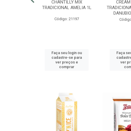
RECRISP 7MM
CHANTILLY MIX
CREAM
COTE 2,25KG
TRADICIONAL AMELIA 1L
TRADICIONA
DANUBIO
o: 42425
Código: 21197
Código
u login ou
Faça seu login ou
Faça seu
e-se para
cadastre-se para
cadastr
reços e
ver preços e
ver p
mprar
comprar
com