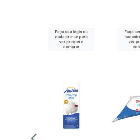
u login ou
Faça seu login ou
Faça seu
e-se para
cadastre-se para
cadastr
reços e
ver preços e
ver p
mprar
comprar
com