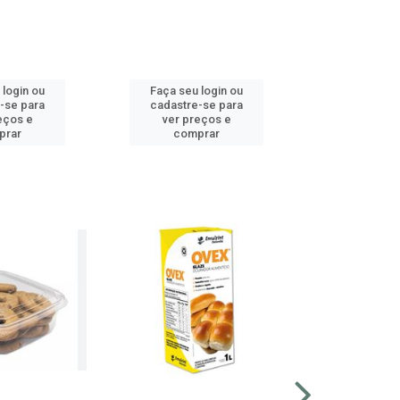
 login ou
Faça seu login ou
Faça seu 
-se para
cadastre-se para
cadastre
eços e
ver preços e
ver pr
prar
comprar
comp