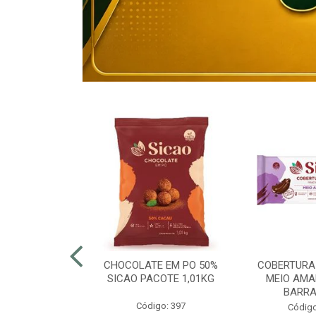
80% ELOGIATA
CHOCOLATE EM PO 50%
COBERTURA
E 15KG
SICAO PACOTE 1,01KG
MEIO AMA
BARRA
o: 43054
Código: 397
Código