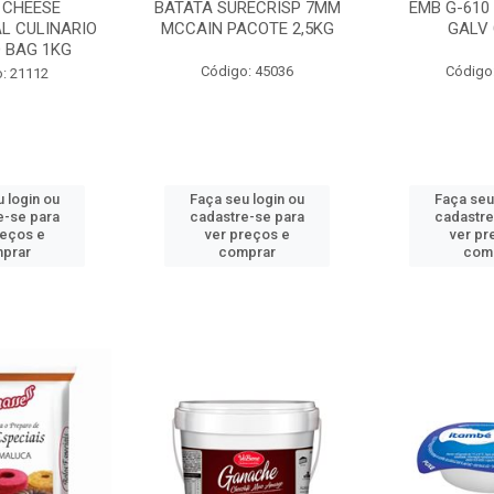
 CHEESE
BATATA SURECRISP 7MM
EMB G-610
L CULINARIO
MCCAIN PACOTE 2,5KG
GALV 
 BAG 1KG
Código: 45036
Código
: 21112
 login ou
Faça seu login ou
Faça seu
e-se para
cadastre-se para
cadastre
reços e
ver preços e
ver pr
prar
comprar
com