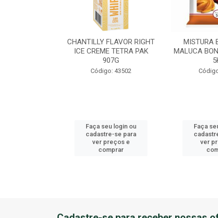
EME DE AVEL?
CHANTILLY FLAVOR RIGHT
MISTURA 
U BALDE 3KG
ICE CREME TETRA PAK
MALUCA BON
907G
5
o: 41184
Código: 43502
Código
u login ou
Faça seu login ou
Faça seu
e-se para
cadastre-se para
cadastr
reços e
ver preços e
ver p
mprar
comprar
com
Cadastre-se para receber nossas of