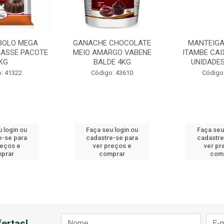
BOLO MEGA
GANACHE CHOCOLATE
MANTEIGA
ASSE PACOTE
MEIO AMARGO VABENE
ITAMBE CAI
KG
BALDE 4KG
UNIDADES
: 41322
Código: 43610
Código
 login ou
Faça seu login ou
Faça seu
e-se para
cadastre-se para
cadastre
reços e
ver preços e
ver pr
prar
comprar
com
ertas!