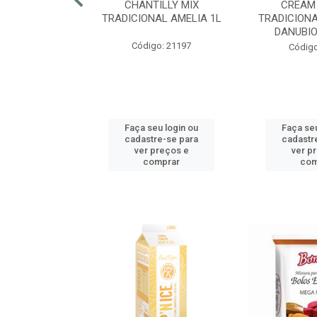
RECRISP 7MM
CHANTILLY MIX
CREAM
COTE 2,25KG
TRADICIONAL AMELIA 1L
TRADICIONA
DANUBIO
o: 42425
Código: 21197
Código
u login ou
Faça seu login ou
Faça seu
e-se para
cadastre-se para
cadastr
reços e
ver preços e
ver p
mprar
comprar
com