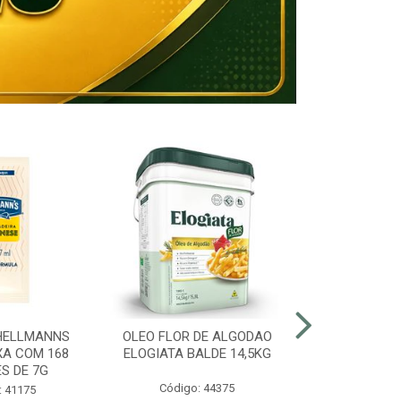
HELLMANNS
OLEO FLOR DE ALGODAO
MARGARINA 8
XA COM 168
ELOGIATA BALDE 14,5KG
BALDE
S DE 7G
Código: 44375
Código:
: 41175