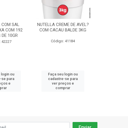
 COM SAL
NUTELLA CREME DE AVEL?
CHANTILLY F
XA COM 192
COM CACAU BALDE 3KG
ICE CREME 
 DE 10GR
90
Código: 41184
: 42227
Código:
 login ou
Faça seu login ou
Faça seu 
-se para
cadastre-se para
cadastre
eços e
ver preços e
ver pr
prar
comprar
comp