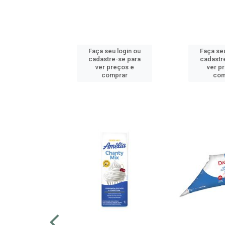
u login ou
Faça seu login ou
Faça seu
e-se para
cadastre-se para
cadastr
reços e
ver preços e
ver p
mprar
comprar
com