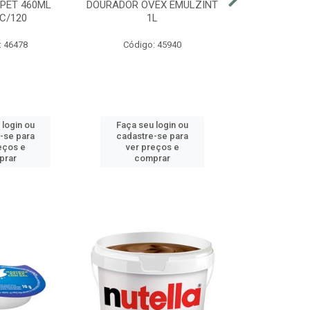
 PET 460ML
DOURADOR OVEX EMULZINT
BATATA SUR
C/120
1L
MCCAIN PAC
: 46478
Código: 45940
Código:
 login ou
Faça seu login ou
Faça seu 
-se para
cadastre-se para
cadastre
eços e
ver preços e
ver pr
prar
comprar
comp