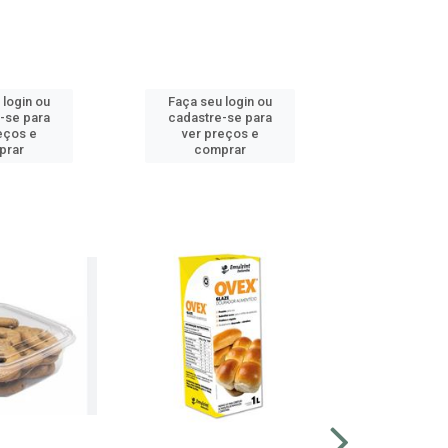
 login ou
Faça seu login ou
Faça seu 
-se para
cadastre-se para
cadastre
eços e
ver preços e
ver pr
prar
comprar
comp