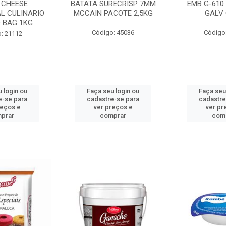
 CHEESE
BATATA SURECRISP 7MM
EMB G-610
L CULINARIO
MCCAIN PACOTE 2,5KG
GALV 
 BAG 1KG
Código: 45036
Código
: 21112
 login ou
Faça seu login ou
Faça seu
e-se para
cadastre-se para
cadastre
reços e
ver preços e
ver pr
prar
comprar
com