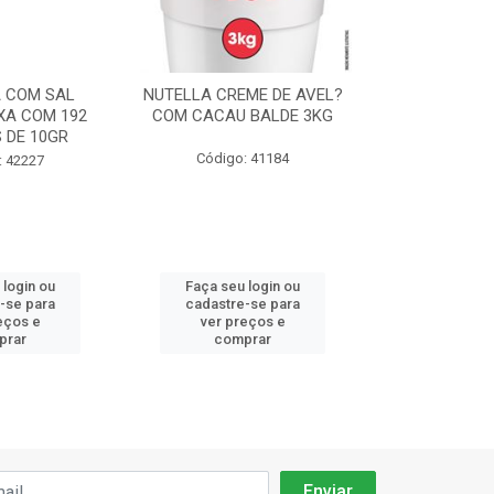
 COM SAL
NUTELLA CREME DE AVEL?
CHANTILLY F
XA COM 192
COM CACAU BALDE 3KG
ICE CREME 
 DE 10GR
90
Código: 41184
: 42227
Código:
 login ou
Faça seu login ou
Faça seu 
-se para
cadastre-se para
cadastre
eços e
ver preços e
ver pr
prar
comprar
comp