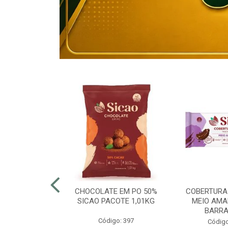
80% ELOGIATA
CHOCOLATE EM PO 50%
COBERTURA
E 15KG
SICAO PACOTE 1,01KG
MEIO AMA
BARRA
o: 43054
Código: 397
Código