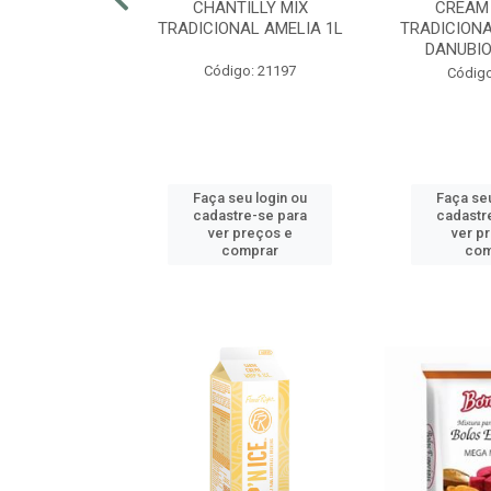
RECRISP 7MM
CHANTILLY MIX
CREAM
COTE 2,25KG
TRADICIONAL AMELIA 1L
TRADICIONA
DANUBIO
o: 42425
Código: 21197
Código
u login ou
Faça seu login ou
Faça seu
e-se para
cadastre-se para
cadastr
reços e
ver preços e
ver p
mprar
comprar
com