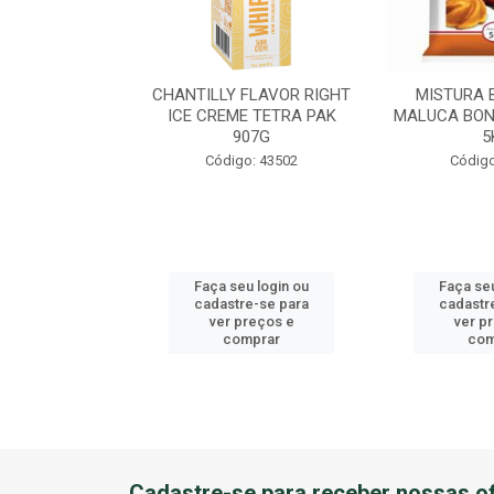
EME DE AVEL?
CHANTILLY FLAVOR RIGHT
MISTURA 
U BALDE 3KG
ICE CREME TETRA PAK
MALUCA BON
907G
5
o: 41184
Código: 43502
Código
u login ou
Faça seu login ou
Faça seu
e-se para
cadastre-se para
cadastr
reços e
ver preços e
ver p
mprar
comprar
com
Cadastre-se para receber nossas of