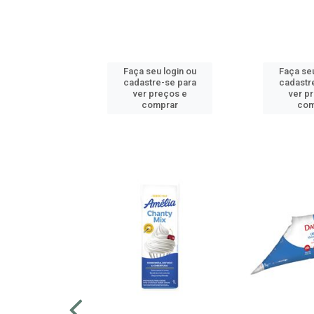
u login ou
Faça seu login ou
Faça seu
e-se para
cadastre-se para
cadastr
reços e
ver preços e
ver p
mprar
comprar
com