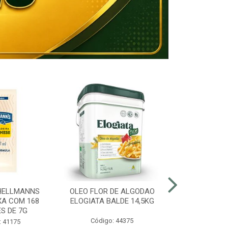
HELLMANNS
OLEO FLOR DE ALGODAO
MARGARINA 8
XA COM 168
ELOGIATA BALDE 14,5KG
BALDE
S DE 7G
Código: 44375
Código:
: 41175