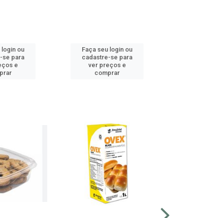
 login ou
Faça seu login ou
Faça seu 
-se para
cadastre-se para
cadastre
eços e
ver preços e
ver pr
prar
comprar
comp