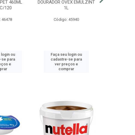
 PET 460ML
DOURADOR OVEX EMULZINT
BATATA SUR
C/120
1L
MCCAIN PAC
: 46478
Código: 45940
Código:
 login ou
Faça seu login ou
Faça seu 
-se para
cadastre-se para
cadastre
eços e
ver preços e
ver pr
prar
comprar
comp