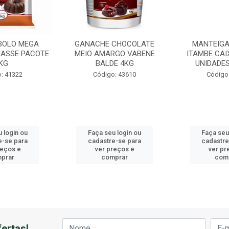
BOLO MEGA
GANACHE CHOCOLATE
MANTEIGA
ASSE PACOTE
MEIO AMARGO VABENE
ITAMBE CAI
KG
BALDE 4KG
UNIDADES
: 41322
Código: 43610
Código
 login ou
Faça seu login ou
Faça seu
e-se para
cadastre-se para
cadastre
reços e
ver preços e
ver pr
prar
comprar
com
ertas!