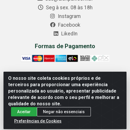
Seg à sex. 08 às 18h
Instagram
Facebook
LikedIn
Formas de Pagamento
O nosso site coleta cookies próprios e de
Comercial Diskpan Ltda - Av. Fernando Antonio, 1911 -
terceiros para proporcionar uma experiência
Sotelandia, Cariacica/ES - CEP 29140-669 - CNPJ
personalizada ao usuário, apresentar publicidade
02.691.482/0001-07
relevante de acordo com o seu perfil e melhorar a
qualidade do nosso site.
Aceitar
Negar não essenciais
Preferências de Cookies