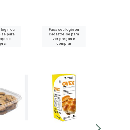
 login ou
Faça seu login ou
Faça seu 
-se para
cadastre-se para
cadastre
eços e
ver preços e
ver pr
prar
comprar
comp