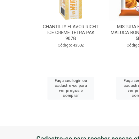
EME DE AVEL?
CHANTILLY FLAVOR RIGHT
MISTURA 
U BALDE 3KG
ICE CREME TETRA PAK
MALUCA BON
907G
5
o: 41184
Código: 43502
Código
u login ou
Faça seu login ou
Faça seu
e-se para
cadastre-se para
cadastr
reços e
ver preços e
ver p
mprar
comprar
com
Cadastre-se para receber nossas of