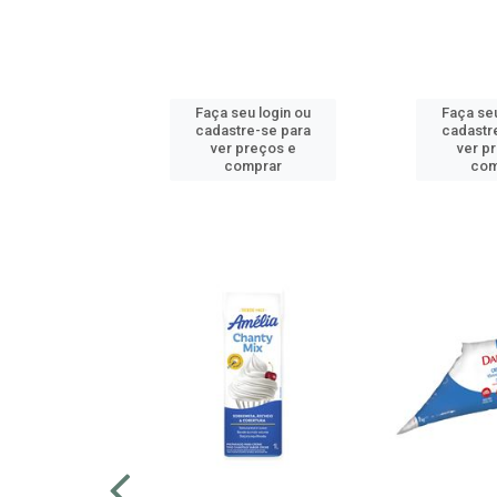
u login ou
Faça seu login ou
Faça seu
e-se para
cadastre-se para
cadastr
reços e
ver preços e
ver p
mprar
comprar
com