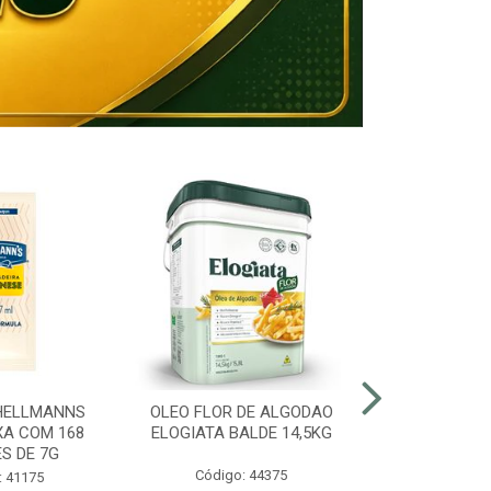
HELLMANNS
OLEO FLOR DE ALGODAO
MARGARINA 8
XA COM 168
ELOGIATA BALDE 14,5KG
BALDE
S DE 7G
Código: 44375
Código:
: 41175