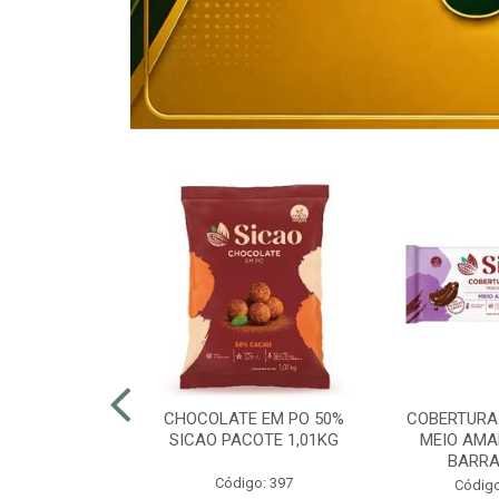
80% ELOGIATA
CHOCOLATE EM PO 50%
COBERTURA
E 15KG
SICAO PACOTE 1,01KG
MEIO AMA
BARRA
o: 43054
Código: 397
Código