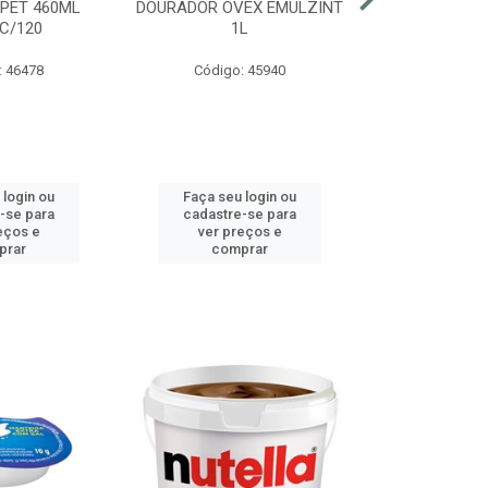
 PET 460ML
DOURADOR OVEX EMULZINT
BATATA SUR
C/120
1L
MCCAIN PAC
: 46478
Código: 45940
Código:
 login ou
Faça seu login ou
Faça seu 
-se para
cadastre-se para
cadastre
eços e
ver preços e
ver pr
prar
comprar
comp