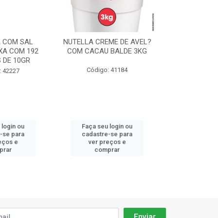
 COM SAL
NUTELLA CREME DE AVEL?
CHANTILLY F
XA COM 192
COM CACAU BALDE 3KG
ICE CREME 
 DE 10GR
90
Código: 41184
: 42227
Código:
 login ou
Faça seu login ou
Faça seu 
-se para
cadastre-se para
cadastre
eços e
ver preços e
ver pr
prar
comprar
comp