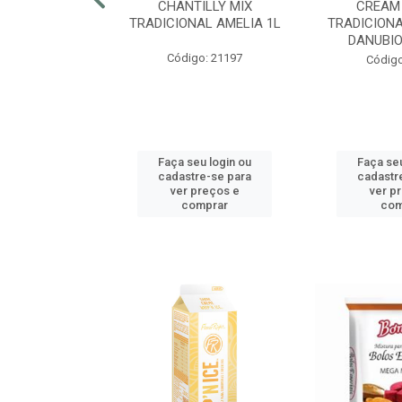
RECRISP 7MM
CHANTILLY MIX
CREAM
COTE 2,25KG
TRADICIONAL AMELIA 1L
TRADICIONA
DANUBIO
o: 42425
Código: 21197
Código
u login ou
Faça seu login ou
Faça seu
e-se para
cadastre-se para
cadastr
reços e
ver preços e
ver p
mprar
comprar
com