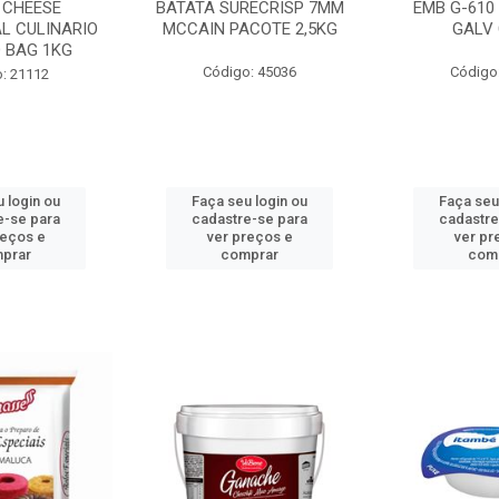
 CHEESE
BATATA SURECRISP 7MM
EMB G-610
L CULINARIO
MCCAIN PACOTE 2,5KG
GALV 
 BAG 1KG
Código: 45036
Código
: 21112
 login ou
Faça seu login ou
Faça seu
e-se para
cadastre-se para
cadastre
reços e
ver preços e
ver pr
prar
comprar
com