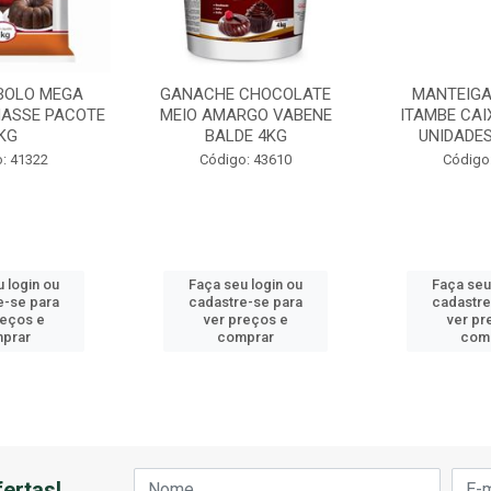
BOLO MEGA
GANACHE CHOCOLATE
MANTEIGA
ASSE PACOTE
MEIO AMARGO VABENE
ITAMBE CAI
KG
BALDE 4KG
UNIDADES
: 41322
Código: 43610
Código
 login ou
Faça seu login ou
Faça seu
e-se para
cadastre-se para
cadastre
reços e
ver preços e
ver pr
prar
comprar
com
ertas!