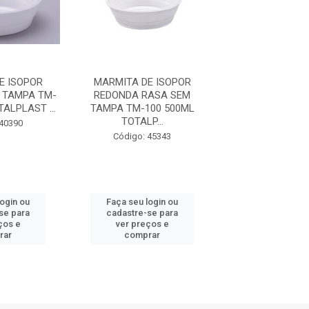
E ISOPOR
MARMITA DE ISOPOR
POTE ISOPOR 
 TAMPA TM-
REDONDA RASA SEM
SEM TAMPA T
ALPLAST ...
TAMPA TM-100 500ML
300ML TOTAL
TOTALP...
PACOTE..
 40390
Código: 45343
Código: 45
login ou
Faça seu login ou
Faça seu log
se para
cadastre-se para
cadastre-se 
ços e
ver preços e
ver preços
rar
comprar
comprar