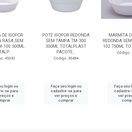
 DE ISOPOR
POTE ISOPOR REDONDA
MARMITA D
 RASA SEM
SEM TAMPA TM-300
REDONDA SEM
M-100 500ML
300ML TOTALPLAST
102 750ML TOT
ALP...
PACOTE...
Código:
o: 45343
Código: 45484
u login ou
Faça seu login ou
Faça seu 
re-se para
cadastre-se para
cadastre-
preços e
ver preços e
ver pre
mprar
comprar
comp