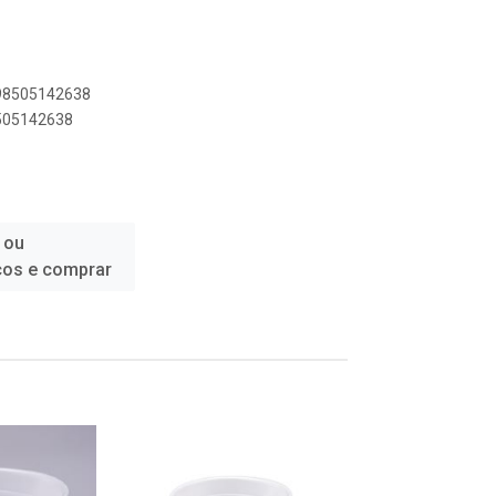
898505142638
8505142638
 ou
ços e comprar