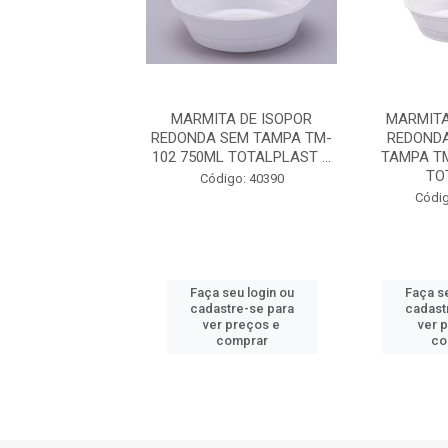
SOPOR REDONDA
MARMITA DE ISOPOR
MARMITA
TAMPA TM-300
REDONDA SEM TAMPA TM-
REDONDA
L TOTALPLAST
102 750ML TOTALPLAST ...
TAMPA T
PACOTE...
TOT
Código: 40390
digo: 45484
Códig
 seu login ou
Faça seu login ou
Faça se
astre-se para
cadastre-se para
cadast
er preços e
ver preços e
ver 
comprar
comprar
co